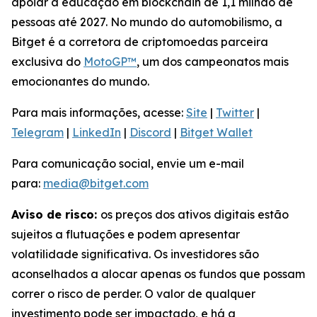
apoiar a educação em blockchain de 1,1 milhão de
pessoas até 2027. No mundo do automobilismo, a
Bitget é a corretora de criptomoedas parceira
exclusiva do
MotoGP™
, um dos campeonatos mais
emocionantes do mundo.
Para mais informações, acesse:
Site
|
Twitter
|
Telegram
|
LinkedIn
|
Discord
|
Bitget Wallet
Para comunicação social, envie um e-mail
para:
media@bitget.com
Aviso de risco:
os preços dos ativos digitais estão
sujeitos a flutuações e podem apresentar
volatilidade significativa. Os investidores são
aconselhados a alocar apenas os fundos que possam
correr o risco de perder. O valor de qualquer
investimento pode ser impactado, e há a