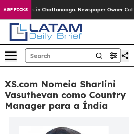
pse
Chaos in Chattanooga. Newspaper Owner Calls the 
AGP PICKS
XS.com Nomeia Sharlini
Vasuthevan como Country
Manager para a Índia