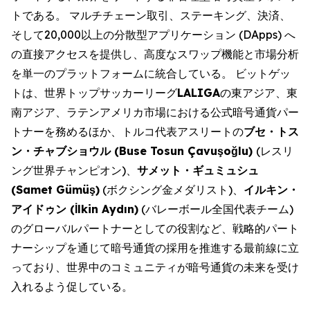
トである。 マルチチェーン取引、ステーキング、決済、
そして20,000以上の分散型アプリケーション (DApps) へ
の直接アクセスを提供し、高度なスワップ機能と市場分析
を単一のプラットフォームに統合している。 ビットゲッ
トは、世界トップサッカーリーグ
LALIGA
の東アジア、東
南アジア、ラテンアメリカ市場における公式暗号通貨パー
トナーを務めるほか、トルコ代表アスリートの
ブセ・トス
ン・チャブショウル (Buse Tosun Çavuşoğlu)
(レスリ
ング世界チャンピオン)、
サメット・ギュミュシュ
(Samet Gümüş)
(ボクシング金メダリスト)、
イルキン・
アイドゥン (İlkin Aydın)
(バレーボール全国代表チーム)
のグローバルパートナーとしての役割など、戦略的パート
ナーシップを通じて暗号通貨の採用を推進する最前線に立
っており、世界中のコミュニティが暗号通貨の未来を受け
入れるよう促している。