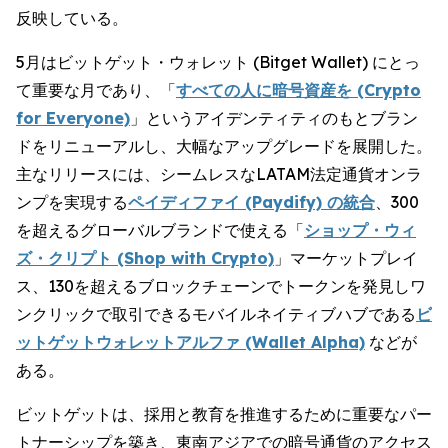
反映している。
5月はビットゲット・ウォレット (Bitget Wallet) にとっ
て重要な月であり、「
すべての人に暗号資産を (Crypto
for Everyone)
」というアイデンティティのもとブラン
ドをリニューアルし、大幅なアップグレードを展開した。
主なリリースには、シームレスなLATAM法定通貨オンラ
ンプを実現する
ペイディファイ (Paydify) の統合
、300
を超えるグローバルブランドで使える「
ショップ・ウィ
ズ・クリプト (Shop with Crypto)
」マーケットプレイ
ス、130を超えるブロックチェーンでトークンを発見しワ
ンクリックで取引できるモバイルネイティブハブである
ビ
ットゲットウォレットアルファ (Wallet Alpha)
などが
ある。
ビットゲットは、採用と教育を推進するために重要なパー
トナーシップを築き、東南アジアでの暗号通貨のアクセス