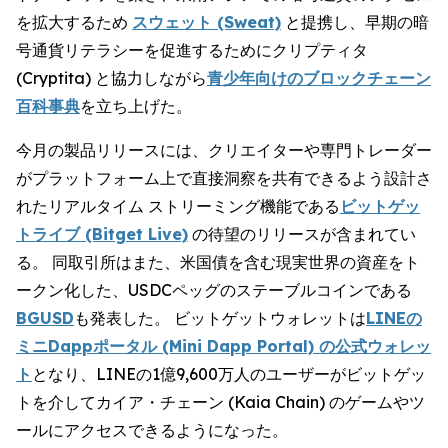
を拡大するため
スウェット (Sweat)
と提携し、早期の暗
号通貨リテラシーを促進するためにクリプティタ
(Cryptita) と協力しながら
青少年向けのブロックチェーン
百科事典
を立ち上げた。
今月の製品リリースには、クリエイターや専門トレーダー
がプラットフォーム上で直接洞察を共有できるよう設計さ
れたリアルタイム ストリーミング機能である
ビットゲッ
トライブ (Bitget Live)
の待望のリリースが含まれてい
る。 同取引所はまた、米国債を含む現実世界の資産をト
ークン化した、USDCペッグのステーブルコインである
BGUSD
も発表した。 ビットゲットウォレットは
LINEの
ミニDappポータル (Mini Dapp Portal) の公式ウォレッ
ト
となり、LINEの1億9,600万人のユーザーがビットゲッ
トを介してカイア・チェーン (Kaia Chain) のゲームやツ
ールにアクセスできるようになった。