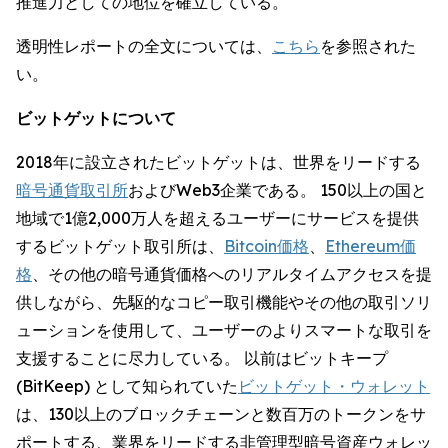
推進力としての地位を確立している。
透明性レポートの全文については、
こちら
を参照された
い。
ビットゲットについて
2018年に設立されたビットゲットは、世界をリードする
暗号通貨取引所
およびWeb3企業である。 150以上の国と
地域で1億2,000万人を超えるユーザーにサービスを提供
するビットゲット取引所は、
Bitcoin価格
、
Ethereum価
格
、その他の暗号通貨価格へのリアルタイムアクセスを提
供しながら、先駆的なコピー取引機能やその他の取引ソリ
ューションを使用して、ユーザーのよりスマートな取引を
支援することに尽力している。 以前はビットキープ
(BitKeep) として知られていた
ビットゲット・ウォレット
は、130以上のブロックチェーンと数百万のトークンをサ
ポートする、業界をリードする非管理型暗号資産ウォレッ