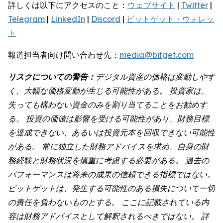
詳しくは以下にアクセスのこと：
ウェブサイト
|
Twitter
|
Telegram
|
LinkedIn
|
Discord
|
ビットゲット・ウォレッ
ト
報道担当者向け問い合わせ先：
media@bitget.com
リスクについての警告：
デジタル資産の価格は変動しやす
く、大幅な価格変動が生じる可能性がある。 投資家は、
失っても構わない資金のみを割り当てることをお勧めす
る。 投資の価値は影響を受ける可能性があり、財務目標
を達成できない、あるいは投資元本を回収できない可能性
がある。 常に独立した財務アドバイスを求め、自身の財
務経験と財務状況を慎重に考慮する必要がある。 過去の
パフォーマンスは将来の成果の信頼できる指標ではない。
ビットゲットは、発生する可能性のある損失について一切
の責任を負わないものとする。 ここに記載されている内
容は財務アドバイスとして解釈されるべきではない。 詳