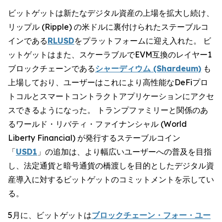
ビットゲットは新たなデジタル資産の上場を拡大し続け、
リップル (Ripple) の米ドルに裏付けられたステーブルコ
インである
RLUSD
をプラットフォームに迎え入れた。 ビ
ットゲットはまた、スケーラブルでEVM互換のレイヤー1
ブロックチェーンである
シャーディウム (Shardeum)
も
上場しており、ユーザーはこれにより高性能なDeFiプロ
トコルとスマートコントラクトアプリケーションにアクセ
スできるようになった。 トランプファミリーと関係のあ
るワールド・リバティ・ファイナンシャル (World
Liberty Financial) が発行するステーブルコイン
「
USD1
」の追加は、より幅広いユーザーへの普及を目指
し、法定通貨と暗号通貨の橋渡しを目的としたデジタル資
産導入に対するビットゲットのコミットメントを示してい
る。
5月に、ビットゲットは
ブロックチェーン・フォー・ユー