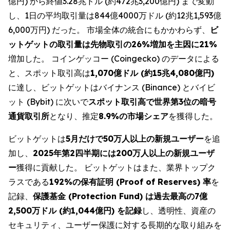
億円) から終値3.28兆ドル (約472兆3,200億円) まで変動
し、1日の平均取引量は844億4000万ドル (約12兆1,593億
6,000万円) だった。 市場全体の統合にもかかわらず、
ビ
ットゲットの取引量は先物取引の26%増加を主因に21%
増加した。 コインゲッコー (Coingecko) のデータによる
と、スポット取引高は
1,070億ドル (約15兆4,080億円)
に達し、ビットゲットはバイナンス (Binance) とバイビ
ット (Bybit) に次いで
スポット取引高で世界第3位の暗号
通貨取引所
となり、推定
8.9%の市場シェア
を獲得した。
ビットゲットは
5月だけで50万人以上の新規ユーザー
を追
加し、
2025年第2四半期には200万人以上の新規ユーザ
ー
獲得に貢献した。 ビットゲットはまた、業界トップク
ラスである
192%の保有証明 (Proof of Reserves) 率
を
記録、
保護基金 (Protection Fund) は過去最高の7億
2,500万ドル (約1,044億円) を記録
し、透明性、資産の
セキュリティ、ユーザー保護に対する長期的な取り組みを