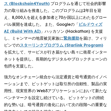
ス (Blockchain4Youth)
プログラムを通じて社会的影響
力の取り組みを推進した。このプログラムは2年目を迎
え、8,000人を超える参加者と70か国以上にわたるグロー
バル展開を達成した。 また、Googleの「
ビルドウィズ
AI (Build With AI)
」ハッカソン (Hackathon) を支援
し、ミャンマーの地震被災家族に
緊急援助
を届け、フィリ
ピンでの
スターリンクプログラム (Starlink Program)
を拡大して、サービスが行き届かない島々に衛星インター
ネットを提供し、長期的なデジタルやブロックチェーンの
包摂を支援した。
強力なオンチェーン統合から法定通貨と暗号通貨のイノベ
ーションまで、ビットゲットは取引所の信頼性、製品の実
用性、現実世界の Web3アプリケーションにおいて新たな
ベンチマークを設定し続けている。 ビットゲットの持続
的な勢いは、暗号通貨の進化において次の段階への重要な